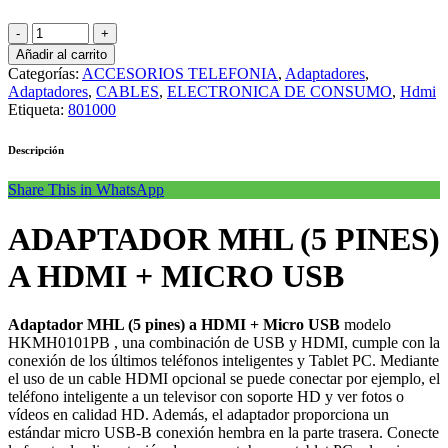
Añadir al carrito
Categorías:
ACCESORIOS TELEFONIA
,
Adaptadores
,
Adaptadores
,
CABLES
,
ELECTRONICA DE CONSUMO
,
Hdmi
Etiqueta:
801000
Descripción
Share This in WhatsApp
ADAPTADOR MHL (5 PINES)
A HDMI + MICRO USB
Adaptador MHL (5 pines) a HDMI + Micro USB
modelo
HKMH0101PB , una combinación de USB y HDMI, cumple con la
conexión de los últimos teléfonos inteligentes y Tablet PC. Mediante
el uso de un cable HDMI opcional se puede conectar por ejemplo, el
teléfono inteligente a un televisor con soporte HD y ver fotos o
vídeos en calidad HD. Además, el adaptador proporciona un
estándar micro USB-B conexión hembra en la parte trasera. Conecte