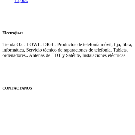
15,00
€
Electrojis.es
Tienda O2 - LOWI - DIGI - Productos de telefonía móvil, fija, fibra,
informática, Servicio técnico de raparaciones de telefonía, Tablets,
ordenadores.. Antenas de TDT y Satélite, Instalaciones eléctricas.
CONTÁCTANOS
Navarra
948 363 383 | 948 961 025 |