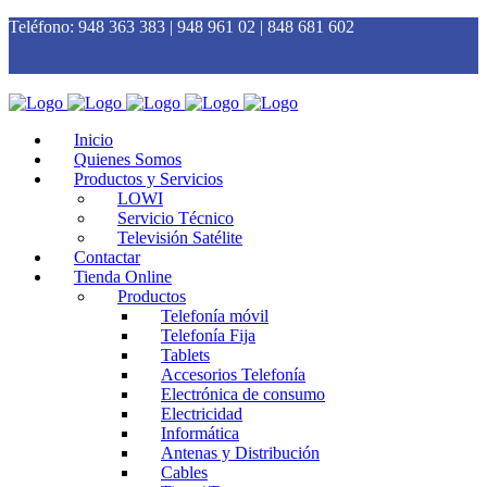
Teléfono:
948 363 383 | 948 961 02 | 848 681 602
Inicio
Quienes Somos
Productos y Servicios
LOWI
Servicio Técnico
Televisión Satélite
Contactar
Tienda Online
Productos
Telefonía móvil
Telefonía Fija
Tablets
Accesorios Telefonía
Electrónica de consumo
Electricidad
Informática
Antenas y Distribución
Cables