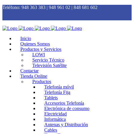
Teléfono:
948 363 383 | 948 961 02 | 848 681 602
Inicio
Quienes Somos
Productos y Servicios
LOWI
Servicio Técnico
Televisión Satélite
Contactar
Tienda Online
Productos
Telefonía móvil
Telefonía Fija
Tablets
Accesorios Telefonía
Electrónica de consumo
Electricidad
Informática
Antenas y Distribución
Cables