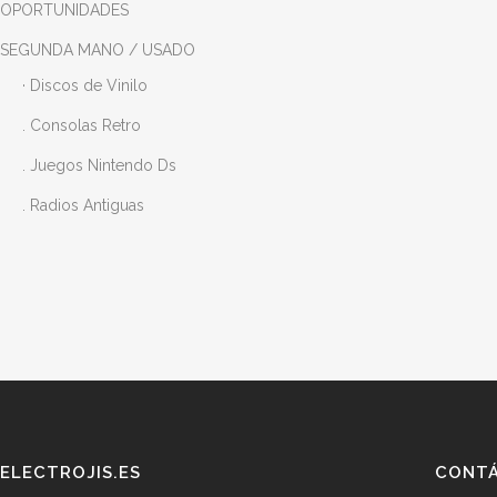
OPORTUNIDADES
SEGUNDA MANO / USADO
· Discos de Vinilo
. Consolas Retro
. Juegos Nintendo Ds
. Radios Antiguas
ELECTROJIS.ES
CONT