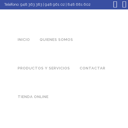
Teléfono:
948 363 383 | 948 961 02 | 848 681 602
INICIO
QUIENES SOMOS
PRODUCTOS Y SERVICIOS
CONTACTAR
TIENDA ONLINE