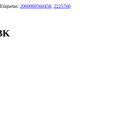
Etiquetas:
2000000560458
,
2225760
5BK