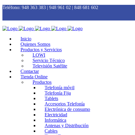
Teléfono:
948 363 383 | 948 961 02 | 848 681 602
Inicio
Quienes Somos
Productos y Servicios
LOWI
Servicio Técnico
Televisión Satélite
Contactar
Tienda Online
Productos
Telefonía móvil
Telefonía Fija
Tablets
Accesorios Telefonía
Electrónica de consumo
Electricidad
Informática
Antenas y Distribución
Cables