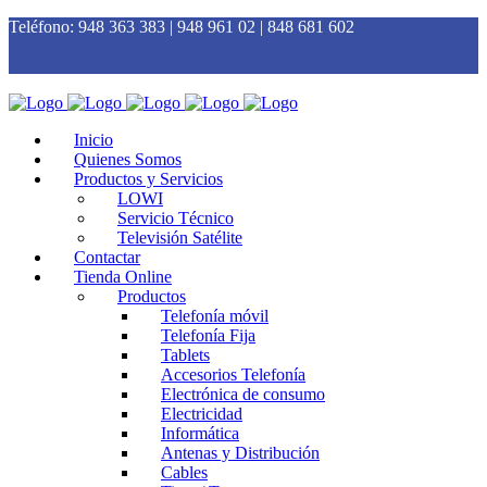
Teléfono:
948 363 383 | 948 961 02 | 848 681 602
Inicio
Quienes Somos
Productos y Servicios
LOWI
Servicio Técnico
Televisión Satélite
Contactar
Tienda Online
Productos
Telefonía móvil
Telefonía Fija
Tablets
Accesorios Telefonía
Electrónica de consumo
Electricidad
Informática
Antenas y Distribución
Cables