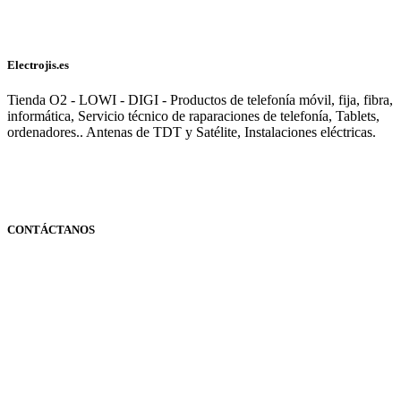
Electrojis.es
Tienda O2 - LOWI - DIGI - Productos de telefonía móvil, fija, fibra,
informática, Servicio técnico de raparaciones de telefonía, Tablets,
ordenadores.. Antenas de TDT y Satélite, Instalaciones eléctricas.
CONTÁCTANOS
Navarra
948 363 383 | 948 961 025 |