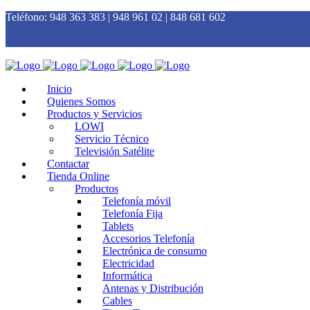
Teléfono:
948 363 383 | 948 961 02 | 848 681 602
Inicio
Quienes Somos
Productos y Servicios
LOWI
Servicio Técnico
Televisión Satélite
Contactar
Tienda Online
Productos
Telefonía móvil
Telefonía Fija
Tablets
Accesorios Telefonía
Electrónica de consumo
Electricidad
Informática
Antenas y Distribución
Cables