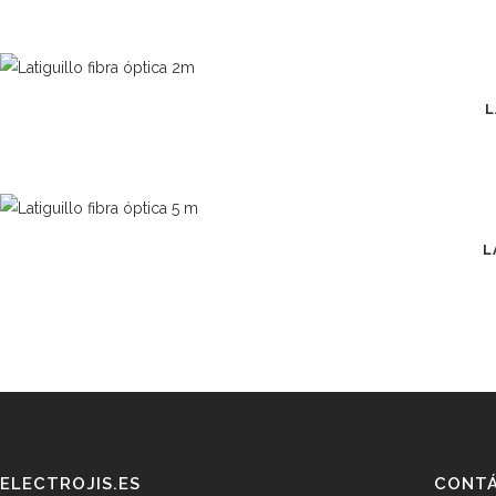
L
L
ELECTROJIS.ES
CONT