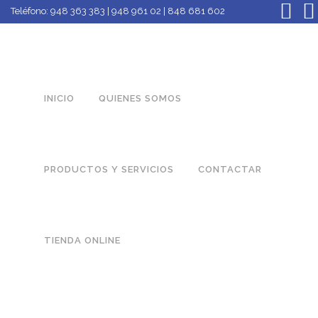
Teléfono:
948 363 383 | 948 961 02 | 848 681 602
INICIO
QUIENES SOMOS
PRODUCTOS Y SERVICIOS
CONTACTAR
TIENDA ONLINE