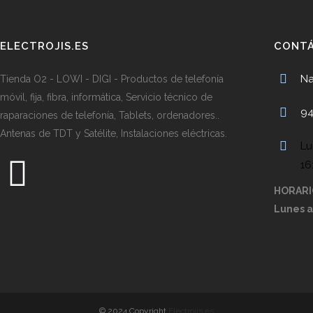
ELECTROJIS.ES
CONT
Na
Tienda O2 - LOWI - DIGI - Productos de telefonía
móvil, fija, fibra, informática, Servicio técnico de
94
raparaciones de telefonía, Tablets, ordenadores..
Antenas de TDT y Satélite, Instalaciones eléctricas.
Lu
16
HORARI
Lunes a
© 2024 Copyright
Electrojis.es