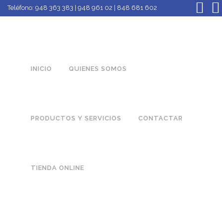
Teléfono:
948 363 383 | 948 961 02 | 848 681 602
INICIO
QUIENES SOMOS
PRODUCTOS Y SERVICIOS
CONTACTAR
TIENDA ONLINE