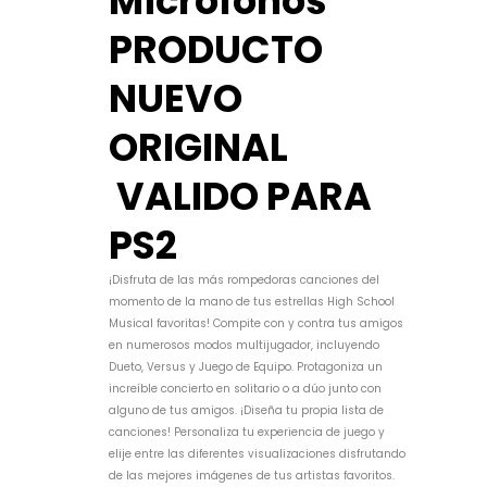
Micrófonos
PRODUCTO
NUEVO
ORIGINAL
VALIDO PARA
PS2
¡Disfruta de las más rompedoras canciones del
momento de la mano de tus estrellas High School
Musical favoritas! Compite con y contra tus amigos
en numerosos modos multijugador, incluyendo
Dueto, Versus y Juego de Equipo. Protagoniza un
increíble concierto en solitario o a dúo junto con
alguno de tus amigos. ¡Diseña tu propia lista de
canciones! Personaliza tu experiencia de juego y
elije entre las diferentes visualizaciones disfrutando
de las mejores imágenes de tus artistas favoritos.