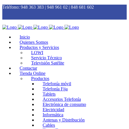
Teléfono:
948 363 383 | 948 961 02 | 848 681 602
Inicio
Quienes Somos
Productos y Servicios
LOWI
Servicio Técnico
Televisión Satélite
Contactar
Tienda Online
Productos
Telefonía móvil
Telefonía Fija
Tablets
Accesorios Telefonía
Electrónica de consumo
Electricidad
Informática
Antenas y Distribución
Cables