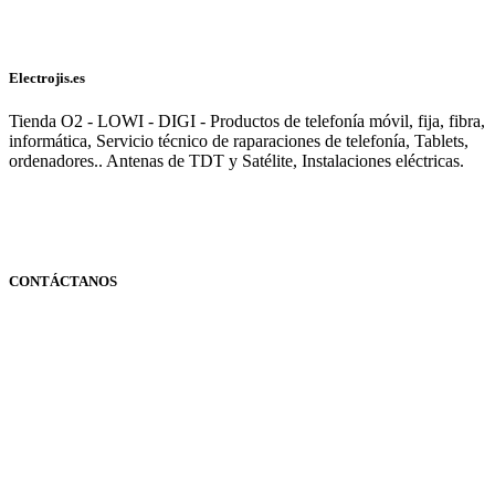
Electrojis.es
Tienda O2 - LOWI - DIGI - Productos de telefonía móvil, fija, fibra,
informática, Servicio técnico de raparaciones de telefonía, Tablets,
ordenadores.. Antenas de TDT y Satélite, Instalaciones eléctricas.
CONTÁCTANOS
Navarra
948 363 383 | 948 961 025 |