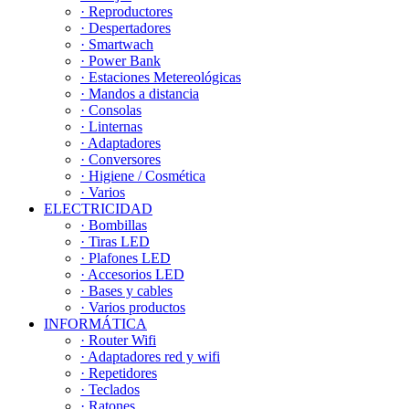
· Reproductores
· Despertadores
· Smartwach
· Power Bank
· Estaciones Metereológicas
· Mandos a distancia
· Consolas
· Linternas
· Adaptadores
· Conversores
· Higiene / Cosmética
· Varios
ELECTRICIDAD
· Bombillas
· Tiras LED
· Plafones LED
· Accesorios LED
· Bases y cables
· Varios productos
INFORMÁTICA
· Router Wifi
· Adaptadores red y wifi
· Repetidores
· Teclados
· Ratones