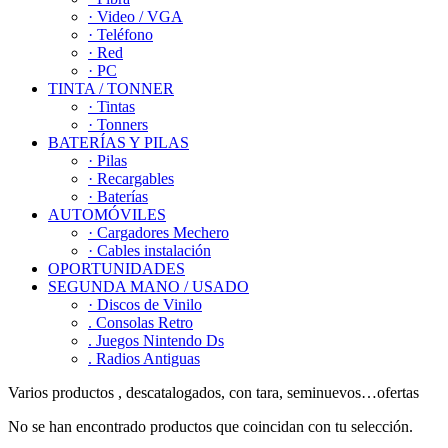
· Video / VGA
· Teléfono
· Red
· PC
TINTA / TONNER
· Tintas
· Tonners
BATERÍAS Y PILAS
· Pilas
· Recargables
· Baterías
AUTOMÓVILES
· Cargadores Mechero
· Cables instalación
OPORTUNIDADES
SEGUNDA MANO / USADO
· Discos de Vinilo
. Consolas Retro
. Juegos Nintendo Ds
. Radios Antiguas
Varios productos , descatalogados, con tara, seminuevos…ofertas
No se han encontrado productos que coincidan con tu selección.