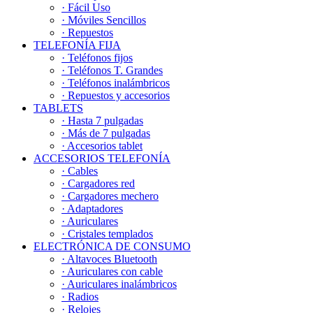
· Fácil Uso
· Móviles Sencillos
· Repuestos
TELEFONÍA FIJA
· Teléfonos fijos
· Teléfonos T. Grandes
· Teléfonos inalámbricos
· Repuestos y accesorios
TABLETS
· Hasta 7 pulgadas
· Más de 7 pulgadas
· Accesorios tablet
ACCESORIOS TELEFONÍA
· Cables
· Cargadores red
· Cargadores mechero
· Adaptadores
· Auriculares
· Cristales templados
ELECTRÓNICA DE CONSUMO
· Altavoces Bluetooth
· Auriculares con cable
· Auriculares inalámbricos
· Radios
· Relojes