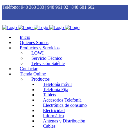
Teléfono:
948 363 383 | 948 961 02 | 848 681 602
Inicio
Quienes Somos
Productos y Servicios
LOWI
Servicio Técnico
Televisión Satélite
Contactar
Tienda Online
Productos
Telefonía móvil
Telefonía Fija
Tablets
Accesorios Telefonía
Electrónica de consumo
Electricidad
Informática
Antenas y Distribución
Cables