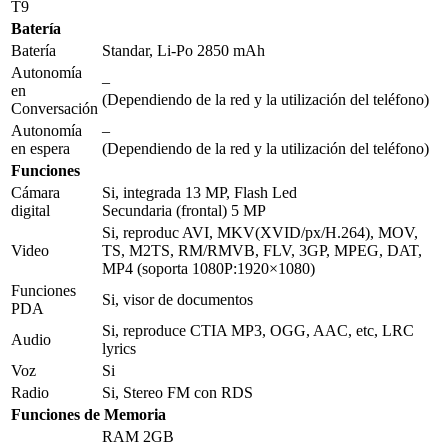
T9
Batería
Batería
Standar, Li-Po 2850 mAh
Autonomía
–
en
(Dependiendo de la red y la utilización del teléfono)
Conversación
Autonomía
–
en espera
(Dependiendo de la red y la utilización del teléfono)
Funciones
Cámara
Si, integrada 13 MP, Flash Led
digital
Secundaria (frontal) 5 MP
Si, reproduc AVI, MKV(XVID/px/H.264), MOV,
Video
TS, M2TS, RM/RMVB, FLV, 3GP, MPEG, DAT,
MP4 (soporta 1080P:1920×1080)
Funciones
Si, visor de documentos
PDA
Si, reproduce CTIA MP3, OGG, AAC, etc, LRC
Audio
lyrics
Voz
Si
Radio
Si, Stereo FM con RDS
Funciones de Memoria
RAM 2GB