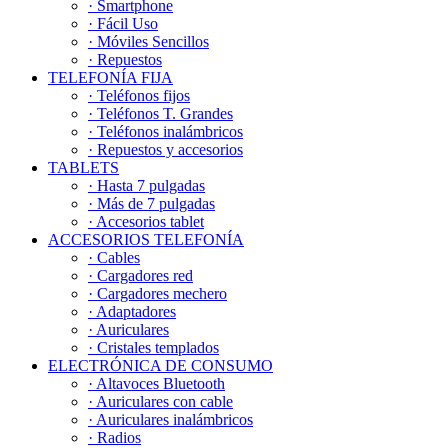
· Smartphone
· Fácil Uso
· Móviles Sencillos
· Repuestos
TELEFONÍA FIJA
· Teléfonos fijos
· Teléfonos T. Grandes
· Teléfonos inalámbricos
· Repuestos y accesorios
TABLETS
· Hasta 7 pulgadas
· Más de 7 pulgadas
· Accesorios tablet
ACCESORIOS TELEFONÍA
· Cables
· Cargadores red
· Cargadores mechero
· Adaptadores
· Auriculares
· Cristales templados
ELECTRÓNICA DE CONSUMO
· Altavoces Bluetooth
· Auriculares con cable
· Auriculares inalámbricos
· Radios