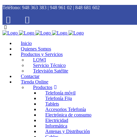
Teléfono:
948 363 383 | 948 961 02 | 848 681 602
Inicio
Quienes Somos
Productos y Servicios
LOWI
Servicio Técnico
Televisión Satélite
Contactar
Tienda Online
Productos
Telefonía móvil
Telefonía Fija
Tablets
Accesorios Telefonía
Electrónica de consumo
Electricidad
Informática
Antenas y Distribución
Cables