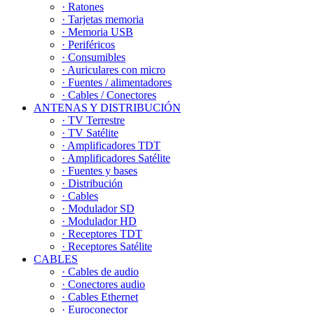
· Ratones
· Tarjetas memoria
· Memoria USB
· Periféricos
· Consumibles
· Auriculares con micro
· Fuentes / alimentadores
· Cables / Conectores
ANTENAS Y DISTRIBUCIÓN
· TV Terrestre
· TV Satélite
· Amplificadores TDT
· Amplificadores Satélite
· Fuentes y bases
· Distribución
· Cables
· Modulador SD
· Modulador HD
· Receptores TDT
· Receptores Satélite
CABLES
· Cables de audio
· Conectores audio
· Cables Ethernet
· Euroconector