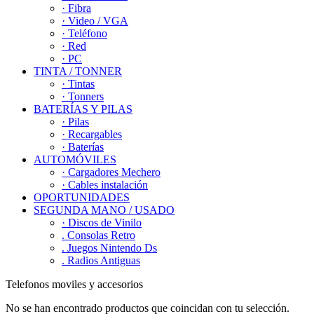
· Fibra
· Video / VGA
· Teléfono
· Red
· PC
TINTA / TONNER
· Tintas
· Tonners
BATERÍAS Y PILAS
· Pilas
· Recargables
· Baterías
AUTOMÓVILES
· Cargadores Mechero
· Cables instalación
OPORTUNIDADES
SEGUNDA MANO / USADO
· Discos de Vinilo
. Consolas Retro
. Juegos Nintendo Ds
. Radios Antiguas
Telefonos moviles y accesorios
No se han encontrado productos que coincidan con tu selección.