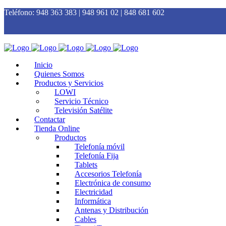
Teléfono:
948 363 383 | 948 961 02 | 848 681 602
Inicio
Quienes Somos
Productos y Servicios
LOWI
Servicio Técnico
Televisión Satélite
Contactar
Tienda Online
Productos
Telefonía móvil
Telefonía Fija
Tablets
Accesorios Telefonía
Electrónica de consumo
Electricidad
Informática
Antenas y Distribución
Cables