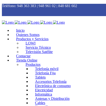
Teléfono:
948 363 383 | 948 961 02 | 848 681 602
Inicio
Quienes Somos
Productos y Servicios
LOWI
Servicio Técnico
Televisión Satélite
Contactar
Tienda Online
Productos
Telefonía móvil
Telefonía Fija
Tablets
Accesorios Telefonía
Electrónica de consumo
Electricidad
Informática
Antenas y Distribución
Cables