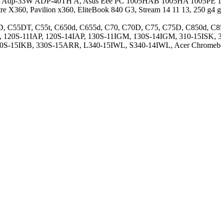
Adp-33W ADP-40TH A, Asus Eee PC 1005HAB 1005HA 1005PE 
, Pavilion x360, EliteBook 840 G3, Stream 14 11 13, 250 g4 g6 g
55D, C55DT, C55t, C650d, C655d, C70, C70D, C75, C75D, C850d, C
, 120S-11IAP, 120S-14IAP, 130S-11IGM, 130S-14IGM, 310-15ISK,
320S-15IKB, 330S-15ARR, L340-15IWL, S340-14IWL, Acer Chrome