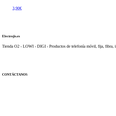
3,90
€
Electrojis.es
Tienda O2 - LOWI - DIGI - Productos de telefonía móvil, fija, fibra, i
CONTÁCTANOS
Navarra
948 363 383 | 948 961 025 |