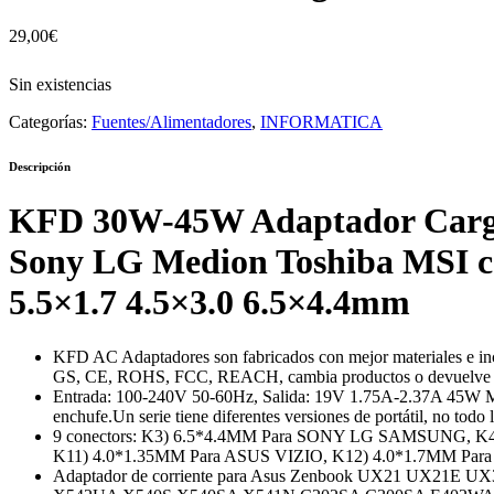
29,00
€
Sin existencias
Categorías:
Fuentes/Alimentadores
,
INFORMATICA
Descripción
KFD 30W-45W Adaptador Cargad
Sony LG Medion Toshiba MSI con
5.5×1.7 4.5×3.0 6.5×4.4mm
KFD AC Adaptadores son fabricados con mejor materiales e inclu
GS, CE, ROHS, FCC, REACH, cambia productos o devuelve dine
Entrada: 100-240V 50-60Hz, Salida: 19V 1.75A-2.37A 45W Max (
enchufe.Un serie tiene diferentes versiones de portátil, no todo
9 conectors: K3) 6.5*4.4MM Para SONY LG SAMSUNG, K
K11) 4.0*1.35MM Para ASUS VIZIO, K12) 4.0*1.7MM 
Adaptador de corriente para Asus Zenbook UX21 UX21