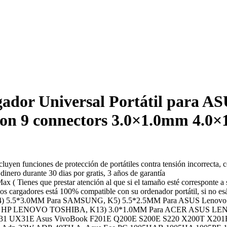
or Universal Portátil para A
 9 connectors 3.0×1.0mm 4.0×1.
yen funciones de protección de portátiles contra tensión incorrecta, co
ro durante 30 dias por gratis, 3 años de garantía
 Tienes que prestar atención al que si el tamaño esté corresponte a 
 los cargadores está 100% compatible con su ordenador portátil, si no e
4) 5.5*3.0MM Para SAMSUNG, K5) 5.5*2.5MM Para ASUS Lenovo
Para HP LENOVO TOSHIBA, K13) 3.0*1.0MM Para ACER ASUS 
E UX31 UX31E Asus VivoBook F201E Q200E S200E S220 X200T 