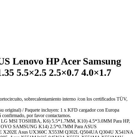
SUS Lenovo HP Acer Samsung
35 5.5×2.5 2.5×0.7 4.0×1.7
rtocircuito, sobrecalentamiento interno /con los certificados TÜV,
su original) / Paquete incluyen: 1 x KFD cargador con Europa
sá confirmado, por favor contactarnos.
 LG MSI TOSHIBA, K6) 5.5*1.7MM, K10) 4.5*3.0MM Para HP,
LENOVO SAMSUNG K14) 2.5*0.7MM Para ASUS
X201E X202E Asus UX360C X553M Q302L Q504UA Q304U X541NA