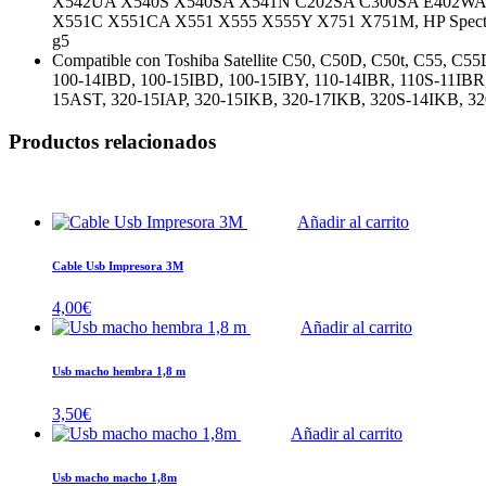
X542UA X540S X540SA X541N C202SA C300SA E402WA 
X551C X551CA X551 X555 X555Y X751 X751M, HP Spectre X360
g5
Compatible con Toshiba Satellite C50, C50D, C50t, C55, C
100-14IBD, 100-15IBD, 100-15IBY, 110-14IBR, 110S-11IBR
15AST, 320-15IAP, 320-15IKB, 320-17IKB, 320S-14IKB, 
Productos relacionados
Añadir al carrito
Cable Usb Impresora 3M
4,00
€
Añadir al carrito
Usb macho hembra 1,8 m
3,50
€
Añadir al carrito
Usb macho macho 1,8m