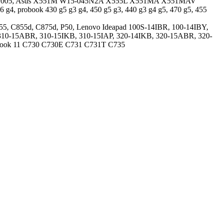
1005, Asus X551M W15-045N2A X555L X551MA X551MAV
4, probook 430 g5 g3 g4, 450 g5 g3, 440 g3 g4 g5, 470 g5, 455
855, C855d, C875d, P50, Lenovo Ideapad 100S-14IBR, 100-14IBY,
 310-15ABR, 310-15IKB, 310-15IAP, 320-14IKB, 320-15ABR, 320-
book 11 C730 C730E C731 C731T C735