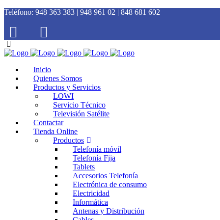
Teléfono:
948 363 383 | 948 961 02 | 848 681 602
Inicio
Quienes Somos
Productos y Servicios
LOWI
Servicio Técnico
Televisión Satélite
Contactar
Tienda Online
Productos
Telefonía móvil
Telefonía Fija
Tablets
Accesorios Telefonía
Electrónica de consumo
Electricidad
Informática
Antenas y Distribución
Cables