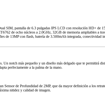
ual SIM, pantalla de 6.3 pulgadas IPS LCD con resolución HD+ de 152
T6762 de ocho núcleos a 2.0GHz, 32GB de memoria ampliables a tra
lfies de 13MP con flash, batería de 3.500mAh integrada, conectividad 
os. Un notch más pequeño y un diseño más delgado que te permitirá disf
adapta perfectamente a la palma de la mano.
 Sensor de Profundidad de 2MP, que da mayor definición a los retrat
áxima nitidez y calidad de imagen.