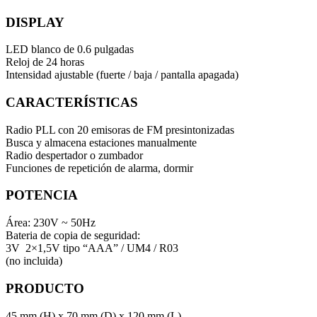
DISPLAY
LED blanco de 0.6 pulgadas
Reloj de 24 horas
Intensidad ajustable (fuerte / baja / pantalla apagada)
CARACTERÍSTICAS
Radio PLL con 20 emisoras de FM presintonizadas
Busca y almacena estaciones manualmente
Radio despertador o zumbador
Funciones de repetición de alarma, dormir
POTENCIA
Área: 230V ~ 50Hz
Bateria de copia de seguridad:
3V
2×1,5V tipo “AAA” / UM4 / R03
(no incluida)
PRODUCTO
45 mm (H) x 70 mm (D) x 120 mm (L)