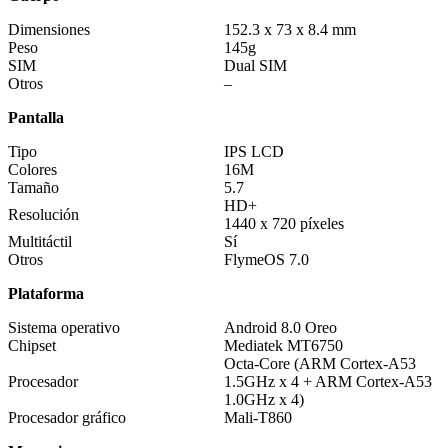
Dimensiones
152.3 x 73 x 8.4 mm
Peso
145g
SIM
Dual SIM
Otros
–
Pantalla
Tipo
IPS LCD
Colores
16M
Tamaño
5.7
HD+
Resolución
1440 x 720 píxeles
Multitáctil
Sí
Otros
FlymeOS 7.0
Plataforma
Sistema operativo
Android 8.0 Oreo
Chipset
Mediatek MT6750
Octa-Core (ARM Cortex-A53
Procesador
1.5GHz x 4 + ARM Cortex-A53
1.0GHz x 4)
Procesador gráfico
Mali-T860