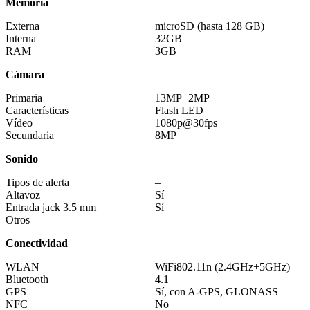
Memoria
Externa
microSD (hasta 128 GB)
Interna
32GB
RAM
3GB
Cámara
Primaria
13MP+2MP
Características
Flash LED
Vídeo
1080p@30fps
Secundaria
8MP
Sonido
Tipos de alerta
–
Altavoz
Sí
Entrada jack 3.5 mm
Sí
Otros
–
Conectividad
WLAN
WiFi802.11n (2.4GHz+5GHz)
Bluetooth
4.1
GPS
Sí, con A-GPS, GLONASS
NFC
No