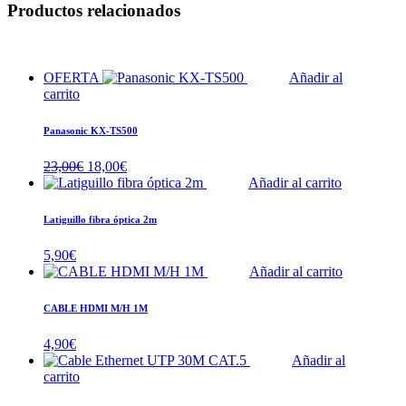
Productos relacionados
OFERTA
Añadir al
carrito
Panasonic KX-TS500
El
El
23,00
€
18,00
€
precio
precio
Añadir al carrito
original
actual
era:
es:
Latiguillo fibra óptica 2m
23,00€.
18,00€.
5,90
€
Añadir al carrito
CABLE HDMI M/H 1M
4,90
€
Añadir al
carrito