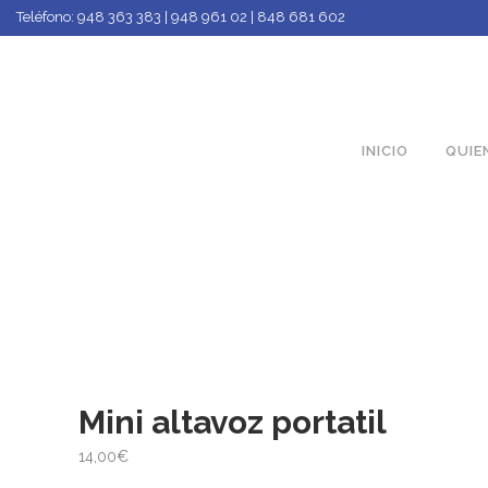
Teléfono:
948 363 383 | 948 961 02 | 848 681 602
INICIO
QUIE
Mini altavoz portatil
14,00
€