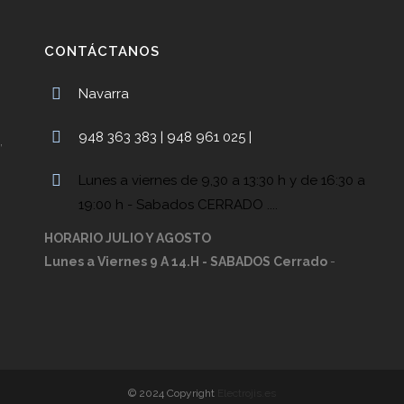
CONTÁCTANOS
Navarra
948 363 383 | 948 961 025 |
,
Lunes a viernes de 9,30 a 13:30 h y de 16:30 a
19:00 h - Sabados CERRADO ....
HORARIO JULIO Y AGOSTO
Lunes a Viernes 9 A 14.H - SABADOS Cerrado
-
© 2024 Copyright
Electrojis.es