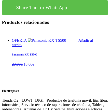
Share This in WhatsApp
Productos relacionados
OFERTA
Añadir al
carrito
Panasonic KX-TS500
El
El
23,00
€
18,00
€
precio
precio
original
actual
era:
es:
23,00€.
18,00€.
Electrojis.es
Tienda O2 - LOWI - DIGI - Productos de telefonía móvil, fija, fibra,
informática, Servicio técnico de raparaciones de telefonía, Tablets,
ordenadores.. Antenas de TDT y Satélite, Instalaciones eléctricas.