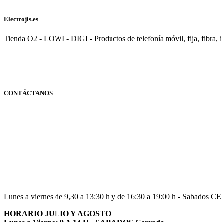
23,00€.
18,00€.
Electrojis.es
Tienda O2 - LOWI - DIGI - Productos de telefonía móvil, fija, fibra, i
CONTÁCTANOS
Navarra
948 363 383 | 948 961 025 |
Lunes a viernes de 9,30 a 13:30 h y de 16:30 a 19:00 h - Sabados 
HORARIO JULIO Y AGOSTO