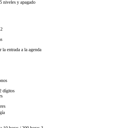
 5 niveles y apagado
 2
as
r la entrada a la agenda
onos
 dígitos
es
res
gía
a 10 horas / 200 horas 3