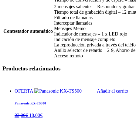
2 mensajes salientes – Responder y grabar
Tiempo total de grabación digital – 12 min
Filtrado de llamadas
Interceptar llamadas
Mensajes Memo
Contestador automático
Indicador de mensajes – 1 x LED rojo
Indicación de mensaje completo
La reproducción privada a través del teléf
Anillo selector de retardo – 2-9, Ahorro d
Acceso remoto
Productos relacionados
OFERTA
Añadir al carrito
Panasonic KX-TS500
El
El
23,00
€
18,00
€
precio
precio
original
actual
era:
es: