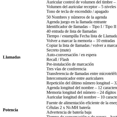
Auricular control de volumen del timbre –
Volumen del auricular receptor – 5 niveles
Tono de tecla de encendido / apagado
50 Nombres y números de la agenda
Agenda juego en la llamada entrante
Identificador de llamadas – Tipo I / Tipo II
40 entrada de lista de llamadas
Tiempo / estampilla Fecha lista de Llamad
Volver a marcar la memoria – 10 entradas
Copiar la lista de llamadas / volver a marca
Secreto (mute)
Auto-conversación / en espera
Llamadas
Recall / Flash
Pre-instalación de marcación
Tres vías de conferencia
Transferencia de llamadas entre microteléf
Intercomunicador entre auriculares
Repetición del último número longitud – 32
Agenda longitud del nombre – 12 caracter
Memoria longitud del número – 24 dígitos
Auricular longitud del nombre – 10 caracte
Fuente de alimentación eficiente de la ener
Células 2 x Ni-MH batería
Potencia
Advertencia de batería baja
Tiempo de conversación y de espera – hast