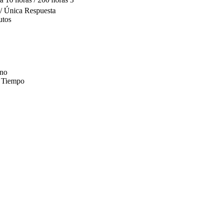
 / Única Respuesta
utos
ono
e Tiempo