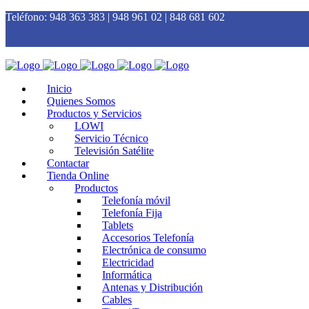
Teléfono:
948 363 383 | 948 961 02 | 848 681 602
Inicio
Quienes Somos
Productos y Servicios
LOWI
Servicio Técnico
Televisión Satélite
Contactar
Tienda Online
Productos
Telefonía móvil
Telefonía Fija
Tablets
Accesorios Telefonía
Electrónica de consumo
Electricidad
Informática
Antenas y Distribución
Cables