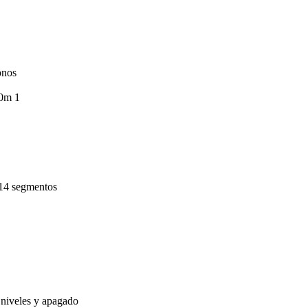
onos
00m 1
 14 segmentos
 niveles y apagado