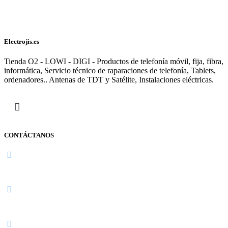
Electrojis.es
Tienda O2 - LOWI - DIGI - Productos de telefonía móvil, fija, fibra,
informática, Servicio técnico de raparaciones de telefonía, Tablets,
ordenadores.. Antenas de TDT y Satélite, Instalaciones eléctricas.
CONTÁCTANOS
Navarra
948 363 383 | 948 961 025 |