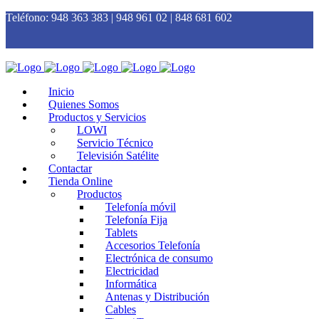
Teléfono:
948 363 383 | 948 961 02 | 848 681 602
Inicio
Quienes Somos
Productos y Servicios
LOWI
Servicio Técnico
Televisión Satélite
Contactar
Tienda Online
Productos
Telefonía móvil
Telefonía Fija
Tablets
Accesorios Telefonía
Electrónica de consumo
Electricidad
Informática
Antenas y Distribución
Cables