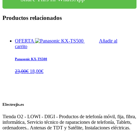
Productos relacionados
OFERTA
Añadir al
carrito
Panasonic KX-TS500
El
El
23,00
€
18,00
€
precio
precio
original
actual
era:
es:
23,00€.
18,00€.
Electrojis.es
Tienda O2 - LOWI - DIGI - Productos de telefonía móvil, fija, fibra,
informática, Servicio técnico de raparaciones de telefonía, Tablets,
ordenadores.. Antenas de TDT y Satélite, Instalaciones eléctricas.