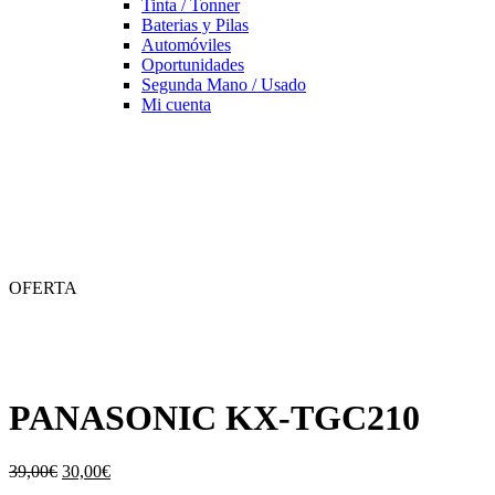
Tinta / Tonner
Baterias y Pilas
Automóviles
Oportunidades
Segunda Mano / Usado
Mi cuenta
OFERTA
PANASONIC KX-TGC210
El
El
39,00
€
30,00
€
precio
precio