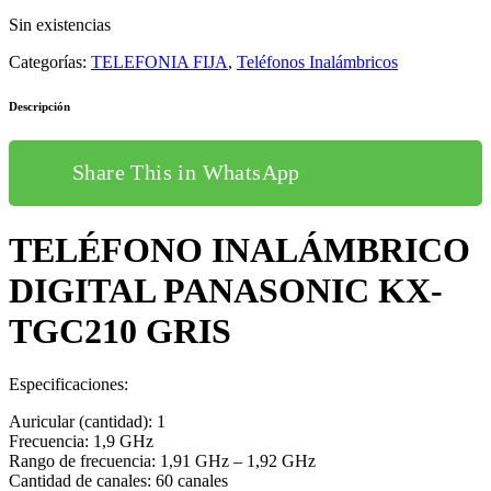
original
actual
Sin existencias
era:
es:
39,00€.
30,00€.
Categorías:
TELEFONIA FIJA
,
Teléfonos Inalámbricos
Descripción
Share This in WhatsApp
TELÉFONO INALÁMBRICO
DIGITAL PANASONIC KX-
TGC210 GRIS
Especificaciones:
Auricular (cantidad): 1
Frecuencia: 1,9 GHz
Rango de frecuencia: 1,91 GHz – 1,92 GHz
Cantidad de canales: 60 canales