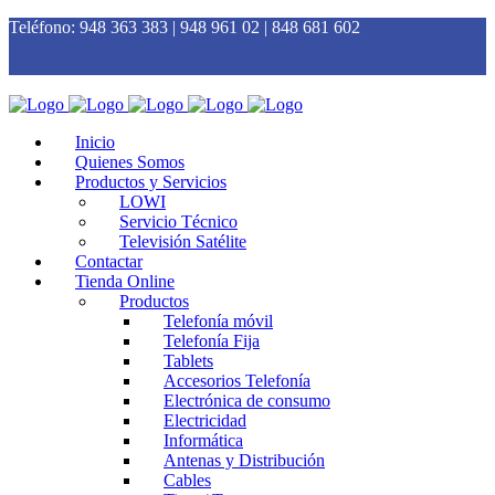
Teléfono:
948 363 383 | 948 961 02 | 848 681 602
Inicio
Quienes Somos
Productos y Servicios
LOWI
Servicio Técnico
Televisión Satélite
Contactar
Tienda Online
Productos
Telefonía móvil
Telefonía Fija
Tablets
Accesorios Telefonía
Electrónica de consumo
Electricidad
Informática
Antenas y Distribución
Cables