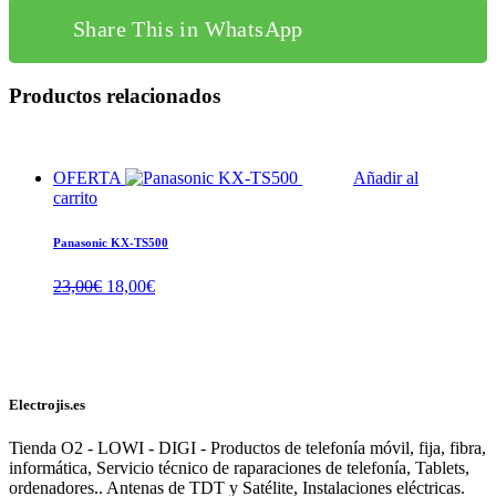
Share This in WhatsApp
Productos relacionados
OFERTA
Añadir al
carrito
Panasonic KX-TS500
El
El
23,00
€
18,00
€
precio
precio
original
actual
era:
es:
23,00€.
18,00€.
Electrojis.es
Tienda O2 - LOWI - DIGI - Productos de telefonía móvil, fija, fibra,
informática, Servicio técnico de raparaciones de telefonía, Tablets,
ordenadores.. Antenas de TDT y Satélite, Instalaciones eléctricas.