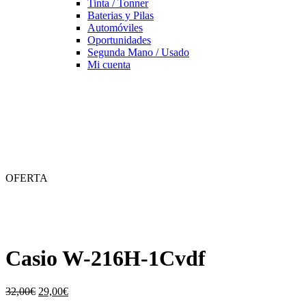
Tinta / Tonner
Baterias y Pilas
Automóviles
Oportunidades
Segunda Mano / Usado
Mi cuenta
OFERTA
Casio W-216H-1Cvdf
El
El
32,00
€
29,00
€
precio
precio