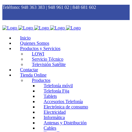
Teléfono:
948 363 383 | 948 961 02 | 848 681 602
Inicio
Quienes Somos
Productos y Servicios
LOWI
Servicio Técnico
Televisión Satélite
Contactar
Tienda Online
Productos
Telefonía móvil
Telefonía Fija
Tablets
Accesorios Telefonía
Electrónica de consumo
Electricidad
Informática
Antenas y Distribución
Cables