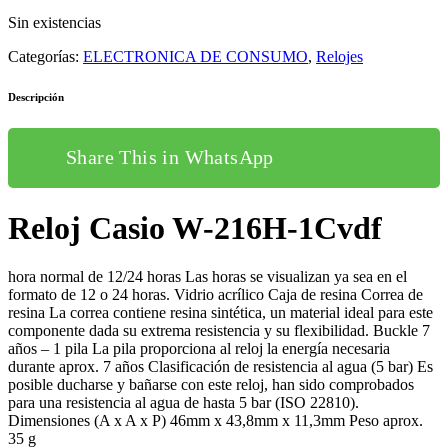
original
actual
Sin existencias
era:
es:
32,00€.
29,00€.
Categorías:
ELECTRONICA DE CONSUMO
,
Relojes
Descripción
Share This in WhatsApp
Reloj Casio W-216H-1Cvdf
hora normal de 12/24 horas Las horas se visualizan ya sea en el
formato de 12 o 24 horas. Vidrio acrílico Caja de resina Correa de
resina La correa contiene resina sintética, un material ideal para este
componente dada su extrema resistencia y su flexibilidad. Buckle 7
años – 1 pila La pila proporciona al reloj la energía necesaria
durante aprox. 7 años Clasificación de resistencia al agua (5 bar) Es
posible ducharse y bañarse con este reloj, han sido comprobados
para una resistencia al agua de hasta 5 bar (ISO 22810).
Dimensiones (A x A x P) 46mm x 43,8mm x 11,3mm Peso aprox.
35 g