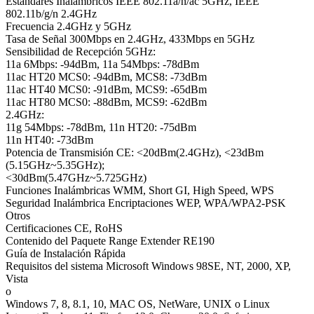
Estándares Inalámbricos IEEE 802.11a/n/ac 5GHz, IEEE
802.11b/g/n 2.4GHz
Frecuencia 2.4GHz y 5GHz
Tasa de Señal 300Mbps en 2.4GHz, 433Mbps en 5GHz
Sensibilidad de Recepción 5GHz:
11a 6Mbps: -94dBm, 11a 54Mbps: -78dBm
11ac HT20 MCS0: -94dBm, MCS8: -73dBm
11ac HT40 MCS0: -91dBm, MCS9: -65dBm
11ac HT80 MCS0: -88dBm, MCS9: -62dBm
2.4GHz:
11g 54Mbps: -78dBm, 11n HT20: -75dBm
11n HT40: -73dBm
Potencia de Transmisión CE: <20dBm(2.4GHz), <23dBm
(5.15GHz~5.35GHz);
<30dBm(5.47GHz~5.725GHz)
Funciones Inalámbricas WMM, Short GI, High Speed, WPS
Seguridad Inalámbrica Encriptaciones WEP, WPA/WPA2-PSK
Otros
Certificaciones CE, RoHS
Contenido del Paquete Range Extender RE190
Guía de Instalación Rápida
Requisitos del sistema Microsoft Windows 98SE, NT, 2000, XP,
Vista
o
Windows 7, 8, 8.1, 10, MAC OS, NetWare, UNIX o Linux