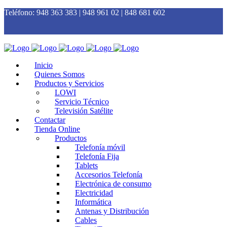
Teléfono:
948 363 383 | 948 961 02 | 848 681 602
Inicio
Quienes Somos
Productos y Servicios
LOWI
Servicio Técnico
Televisión Satélite
Contactar
Tienda Online
Productos
Telefonía móvil
Telefonía Fija
Tablets
Accesorios Telefonía
Electrónica de consumo
Electricidad
Informática
Antenas y Distribución
Cables