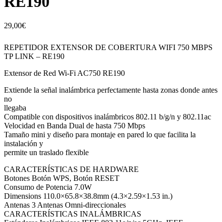
RE190
29,00
€
REPETIDOR EXTENSOR DE COBERTURA WIFI 750 MBPS
TP LINK – RE190
Extensor de Red Wi-Fi AC750 RE190
Extiende la señal inalámbrica perfectamente hasta zonas donde antes
no
llegaba
Compatible con dispositivos inalámbricos 802.11 b/g/n y 802.11ac
Velocidad en Banda Dual de hasta 750 Mbps
Tamaño mini y diseño para montaje en pared lo que facilita la
instalación y
permite un traslado flexible
CARACTERÍSTICAS DE HARDWARE
Botones Botón WPS, Botón RESET
Consumo de Potencia 7.0W
Dimensions 110.0×65.8×38.8mm (4.3×2.59×1.53 in.)
Antenas 3 Antenas Omni-direccionales
CARACTERÍSTICAS INALÁMBRICAS