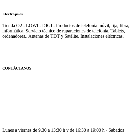
Electrojis.es
Tienda O2 - LOWI - DIGI - Productos de telefonía móvil, fija, fibra,
informática, Servicio técnico de raparaciones de telefonía, Tablets,
ordenadores.. Antenas de TDT y Satélite, Instalaciones eléctricas.
CONTÁCTANOS
Navarra
948 363 383 | 948 961 025 |
Lunes a viernes de 9,30 a 13:30 h y de 16:30 a 19:00 h - Sabados