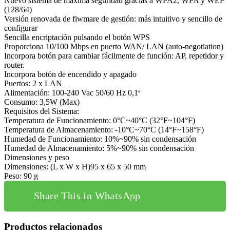
Nuevo sistema de máxima seguridad gracias a WPA2, WPA y WEP
(128/64)
Versión renovada de fiwmare de gestión: más intuitivo y sencillo de
configurar
Sencilla encriptación pulsando el botón WPS
Proporciona 10/100 Mbps en puerto WAN/ LAN (auto-negotiation)
Incorpora botón para cambiar fácilmente de función: AP, repetidor y
router.
Incorpora botón de encendido y apagado
Puertos: 2 x LAN
Alimentación: 100-240 Vac 50/60 Hz 0,1ª
Consumo: 3,5W (Max)
Requisitos del Sistema:
Temperatura de Funcionamiento: 0°C~40°C (32°F~104°F)
Temperatura de Almacenamiento: -10°C~70°C (14°F~158°F)
Humedad de Funcionamiento: 10%~90% sin condensación
Humedad de Almacenamiento: 5%~90% sin condensación
Dimensiones y peso
Dimensiones: (L x W x H)95 x 65 x 50 mm
Peso: 90 g
Share This in WhatsApp
Productos relacionados