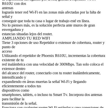
R610U con dos
antenas
lograrás tener red Wi-Fi en las zonas más afectadas por la falta de
señal y
conseguir que toda tu casa o lugar de trabajo esté en línea.
No lo pienses más, es la solución perfecta ante muros de gran
envergadura y
estancias situadas lejos del router.
AMPLIANDO TU RED WIFI
Tiene 3 opciones de uso Repetidor o extensor de cobertura, router y
punto de
acceso
Utilizando el repetidor de Phoenix R610U, incrementas la cobertura
existente de tu
red inalámbrica con una velocidad de 300Mbps. Tan solo coloca el
extensor dentro
del alcance del router, conectarlo con tu router inalámbricamente,
intensificando y
expandiendo en áreas muertas la señal Wi-Fi y llegando
eficientemente a todos tus
dispositivos como
smartphones, tablets, o incluso tu Smart Tv. Incorpora dos antenas
para facilitar la
transmisión de la señal.
Funciona con cualquier router Wi-Fi estándar y crea conexiones de