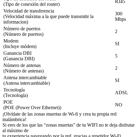
RJ45
(Tipo de conexión del router)
Velocidad de transferencia
300
(Velocidad máxima a la que puede transmitir la
Mbps
informacion)
Número de puertos
2
(Número de puertos)
Modem
SI
(Incluye módem)
Ganancia DBI
5
(Ganancia DBI)
Número de antenas
2
(Número de antenas)
Antena intercambiable
SI
(Antena intercambiable)
Tecnología
ADSL
(Tecnología)
POE
NO
(POE (Power Over Ethernet))
¡Olvídate de las zonas muertas de Wi-fi y crea tu propia red
inalámbrica!
Si eres de los que las “zonas muertas” de tu WIFI no te deja disfrutar
al máximo de
tu experiencia navegando por la red, gracias a repetidor Wi-Fi