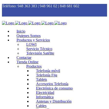
Teléfono:
948 363 383 | 948 961 02 | 848 681 602
Inicio
Quienes Somos
Productos y Servicios
LOWI
Servicio Técnico
Televisión Satélite
Contactar
Tienda Online
Productos
Telefonía móvil
Telefonía Fija
Tablets
Accesorios Telefonía
Electrónica de consumo
Electricidad
Informática
Antenas y Distribución
Cables