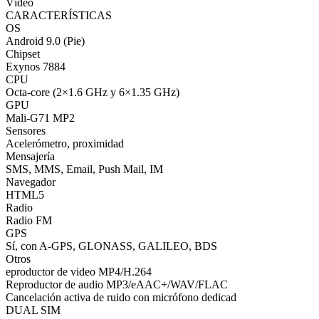
Vídeo
CARACTERÍSTICAS
OS
Android 9.0 (Pie)
Chipset
Exynos 7884
CPU
Octa-core (2×1.6 GHz y 6×1.35 GHz)
GPU
Mali-G71 MP2
Sensores
Acelerómetro, proximidad
Mensajería
SMS, MMS, Email, Push Mail, IM
Navegador
HTML5
Radio
Radio FM
GPS
Sí, con A-GPS, GLONASS, GALILEO, BDS
Otros
eproductor de video MP4/H.264
Reproductor de audio MP3/eAAC+/WAV/FLAC
Cancelación activa de ruido con micrófono dedicad
DUAL SIM