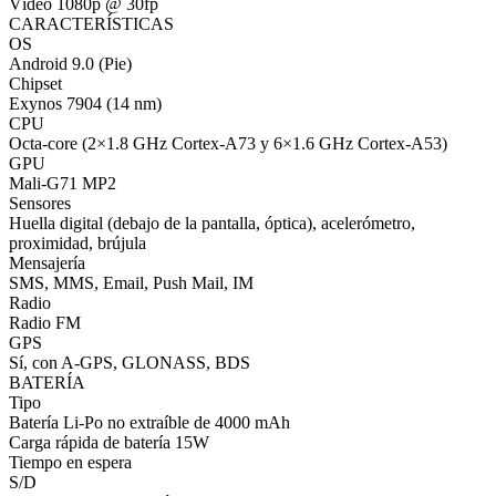
Vídeo 1080p @ 30fp
CARACTERÍSTICAS
OS
Android 9.0 (Pie)
Chipset
Exynos 7904 (14 nm)
CPU
Octa-core (2×1.8 GHz Cortex-A73 y 6×1.6 GHz Cortex-A53)
GPU
Mali-G71 MP2
Sensores
Huella digital (debajo de la pantalla, óptica), acelerómetro,
proximidad, brújula
Mensajería
SMS, MMS, Email, Push Mail, IM
Radio
Radio FM
GPS
Sí, con A-GPS, GLONASS, BDS
BATERÍA
Tipo
Batería Li-Po no extraíble de 4000 mAh
Carga rápida de batería 15W
Tiempo en espera
S/D