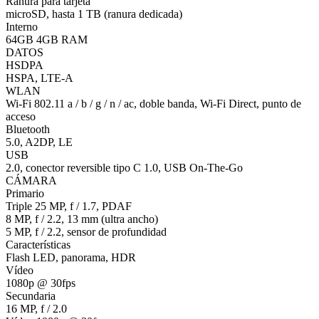
Ranura para tarjeta
microSD, hasta 1 TB (ranura dedicada)
Interno
64GB 4GB RAM
DATOS
HSDPA
HSPA, LTE-A
WLAN
Wi-Fi 802.11 a / b / g / n / ac, doble banda, Wi-Fi Direct, punto de
acceso
Bluetooth
5.0, A2DP, LE
USB
2.0, conector reversible tipo C 1.0, USB On-The-Go
CÁMARA
Primario
Triple 25 MP, f / 1.7, PDAF
8 MP, f / 2.2, 13 mm (ultra ancho)
5 MP, f / 2.2, sensor de profundidad
Características
Flash LED, panorama, HDR
Vídeo
1080p @ 30fps
Secundaria
16 MP, f / 2.0