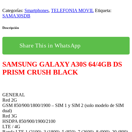
Categorías:
Smartphones
,
TELEFONIA MOVIL
Etiqueta:
SAMA30SDB
Descripción
Share This in WhatsApp
SAMSUNG GALAXY A30S 64/4GB DS
PRISM CRUSH BLACK
GENERAL
Red 2G
GSM 850/900/1800/1900 – SIM 1 y SIM 2 (solo modelo de SIM
dual)
Red 3G
HSDPA 850/900/1900/2100
LTE / 4G
Banda LTE 1 (2100), 3 (1800), 5 (850), 7 (2600), 8 (900), 20 (800),