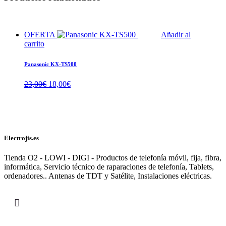
OFERTA
Añadir al
carrito
Panasonic KX-TS500
El
El
23,00
€
18,00
€
precio
precio
original
actual
era:
es:
23,00€.
18,00€.
Electrojis.es
Tienda O2 - LOWI - DIGI - Productos de telefonía móvil, fija, fibra,
informática, Servicio técnico de raparaciones de telefonía, Tablets,
ordenadores.. Antenas de TDT y Satélite, Instalaciones eléctricas.