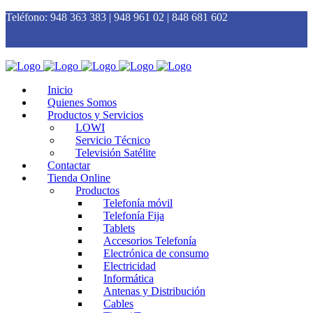
Teléfono:
948 363 383 | 948 961 02 | 848 681 602
Inicio
Quienes Somos
Productos y Servicios
LOWI
Servicio Técnico
Televisión Satélite
Contactar
Tienda Online
Productos
Telefonía móvil
Telefonía Fija
Tablets
Accesorios Telefonía
Electrónica de consumo
Electricidad
Informática
Antenas y Distribución
Cables