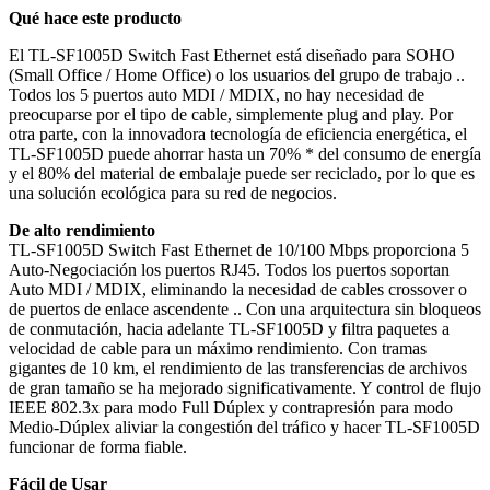
Qué hace este producto
El TL-SF1005D Switch Fast Ethernet está diseñado para SOHO
(Small Office / Home Office) o los usuarios del grupo de trabajo ..
Todos los 5 puertos auto MDI / MDIX, no hay necesidad de
preocuparse por el tipo de cable, simplemente plug and play. Por
otra parte, con la innovadora tecnología de eficiencia energética, el
TL-SF1005D puede ahorrar hasta un 70% * del consumo de energía
y el 80% del material de embalaje puede ser reciclado, por lo que es
una solución ecológica para su red de negocios.
De alto rendimiento
TL-SF1005D Switch Fast Ethernet de 10/100 Mbps proporciona 5
Auto-Negociación los puertos RJ45. Todos los puertos soportan
Auto MDI / MDIX, eliminando la necesidad de cables crossover o
de puertos de enlace ascendente .. Con una arquitectura sin bloqueos
de conmutación, hacia adelante TL-SF1005D y filtra paquetes a
velocidad de cable para un máximo rendimiento. Con tramas
gigantes de 10 km, el rendimiento de las transferencias de archivos
de gran tamaño se ha mejorado significativamente. Y control de flujo
IEEE 802.3x para modo Full Dúplex y contrapresión para modo
Medio-Dúplex aliviar la congestión del tráfico y hacer TL-SF1005D
funcionar de forma fiable.
Fácil de Usar