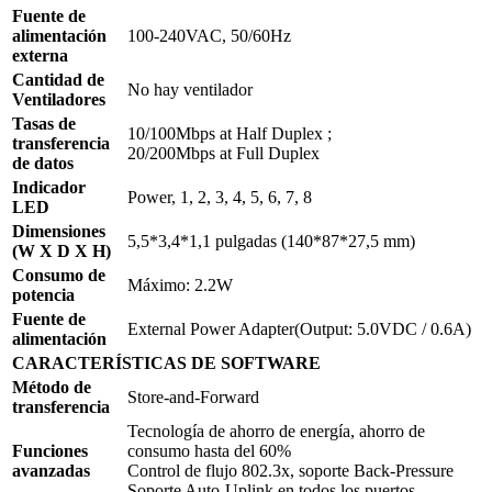
Fuente de
alimentación
100-240VAC, 50/60Hz
externa
Cantidad de
No hay ventilador
Ventiladores
Tasas de
10/100Mbps at Half Duplex ;
transferencia
20/200Mbps at Full Duplex
de datos
Indicador
Power, 1, 2, 3, 4, 5, 6, 7, 8
LED
Dimensiones
5,5*3,4*1,1 pulgadas (140*87*27,5 mm)
(W X D X H)
Consumo de
Máximo: 2.2W
potencia
Fuente de
External Power Adapter(Output: 5.0VDC / 0.6A)
alimentación
CARACTERÍSTICAS DE SOFTWARE
Método de
Store-and-Forward
transferencia
Tecnología de ahorro de energía, ahorro de
Funciones
consumo hasta del 60%
avanzadas
Control de flujo 802.3x, soporte Back-Pressure
Soporte Auto-Uplink en todos los puertos