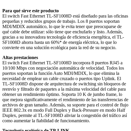
Para qué sirve este producto
El switch Fast Ethernet TL-SF1008D está diseñado para las oficinas
pequeñas y reducidos grupos de trabajo. Los 8 puertos soportan
MDI/MDIX automático, lo que le evita tener que preocuparse de
qué cable debe utilizar: sólo tiene que enchufarlo y listo. Además,
gracias a su innovadora tecnología de eficiencia energética, el TL-
SF1008D ahorra hasta un 60%* de energía eléctrica, lo que lo
convierte en una solución ecológica para la red de su negocio.
Altas prestaciones
El switch Fast Ethernet TL-SF1008D incorpora 8 puertos RJ45 a
10/100 Mbps con negociación automática de velocidad. Todos los
puertos soportan la función Auto MDI/MDIX, lo que elimina la
necesidad de emplear un cable cruzado o puertos tipo Uplink. El
TL-SF1008D dispone de arquitectura de switching sin bloqueos de
reenvío y filtrado de paquetes a la máxima velocidad del cable para
obtener un rendimiento óptimo. Soporta 10 K de jumbo frame, lo
que mejora significativamente el rendimiento de las transferencias de
archivos de gran tamaño. Además, su soporte para el control de flujo
IEEE 802.3x en modo Full Duplex y Back-Pressure en modo Half
Duplex, permite al TL-SF1008D aliviar la congestión del tráfico así
como aumentar la fiabilidad de funcionamiento.
Tecnología ecológica de TP-LINK