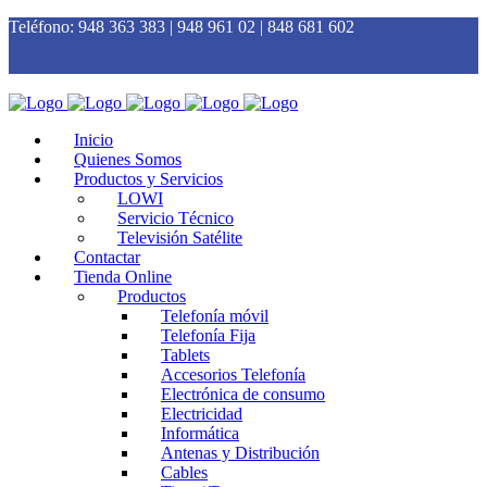
Teléfono:
948 363 383 | 948 961 02 | 848 681 602
Inicio
Quienes Somos
Productos y Servicios
LOWI
Servicio Técnico
Televisión Satélite
Contactar
Tienda Online
Productos
Telefonía móvil
Telefonía Fija
Tablets
Accesorios Telefonía
Electrónica de consumo
Electricidad
Informática
Antenas y Distribución
Cables