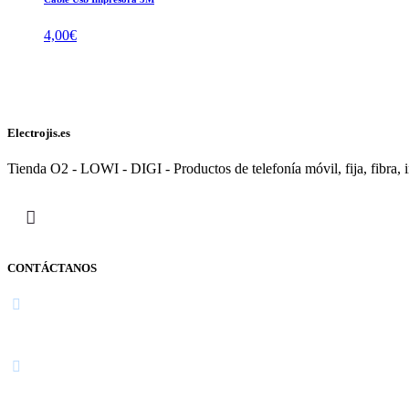
4,00
€
Electrojis.es
Tienda O2 - LOWI - DIGI - Productos de telefonía móvil, fija, fibra, i
CONTÁCTANOS
Navarra
948 363 383 | 948 961 025 |