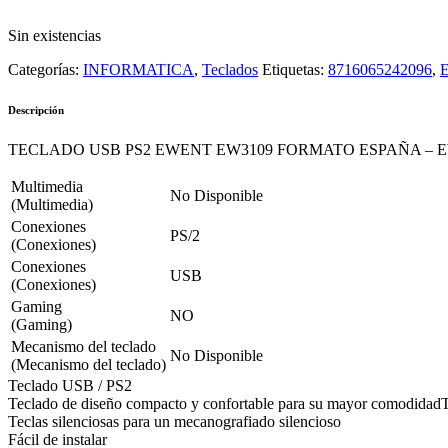
Sin existencias
Categorías:
INFORMATICA
,
Teclados
Etiquetas:
8716065242096
,
Descripción
TECLADO USB PS2 EWENT EW3109 FORMATO ESPAÑA – E
Multimedia
No Disponible
(Multimedia)
Conexiones
PS/2
(Conexiones)
Conexiones
USB
(Conexiones)
Gaming
NO
(Gaming)
Mecanismo del teclado
No Disponible
(Mecanismo del teclado)
Teclado USB / PS2
Teclado de diseño compacto y confortable para su mayor comodidad
Teclas silenciosas para un mecanografiado silencioso
Fácil de instalar