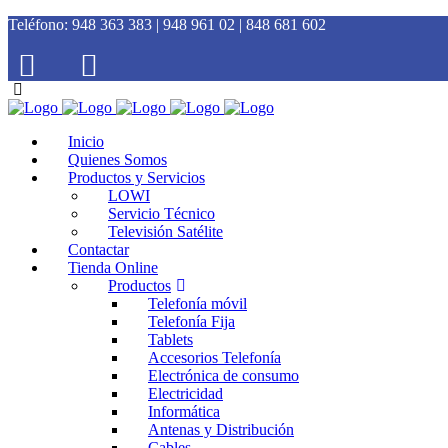
Teléfono:
948 363 383 | 948 961 02 | 848 681 602
Inicio
Quienes Somos
Productos y Servicios
LOWI
Servicio Técnico
Televisión Satélite
Contactar
Tienda Online
Productos
Telefonía móvil
Telefonía Fija
Tablets
Accesorios Telefonía
Electrónica de consumo
Electricidad
Informática
Antenas y Distribución
Cables