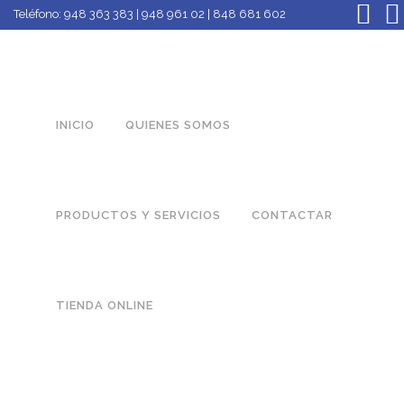
Teléfono:
948 363 383 | 948 961 02 | 848 681 602
INICIO
QUIENES SOMOS
PRODUCTOS Y SERVICIOS
CONTACTAR
TIENDA ONLINE