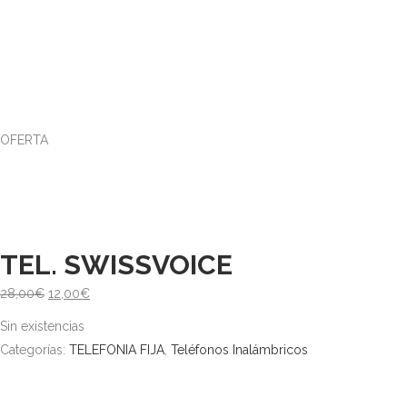
OFERTA
TEL. SWISSVOICE
El
El
28,00
€
12,00
€
precio
precio
Sin existencias
original
actual
Categorías:
TELEFONIA FIJA
,
Teléfonos Inalámbricos
era:
es:
28,00€.
12,00€.