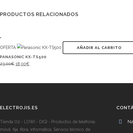
PRODUCTOS RELACIONADOS
OFERTA
AÑADIR AL CARRITO
PANASONIC KX-TS500
El
El
23,00
€
18,00
€
precio
precio
original
actual
era:
es:
23,00€.
18,00€.
ELECTROJIS.ES
CONT
Na
Tienda O2 - LOWI - DIGI - Productos de telefonía
móvil, fija, fibra, informática, Servicio técnico de