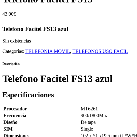
43,00
€
Telefono Facitel FS13 azul
Sin existencias
Categorías:
TELEFONIA MOVIL
,
TELEFONOS USO FACIL
Descripción
Telefono Facitel FS13 azul
Especificaciones
Procesador
MT6261
Frecuencia
900/1800Mhz
Diseño
De tapa
SIM
Single
Dimensiones
102 x 51 x19.5 mm (L*W*H