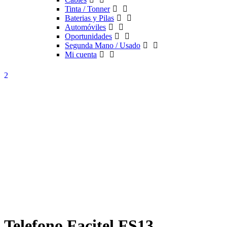
Tinta / Tonner
Baterias y Pilas
Automóviles
Oportunidades
Segunda Mano / Usado
Mi cuenta
Telefono Facitel FS13