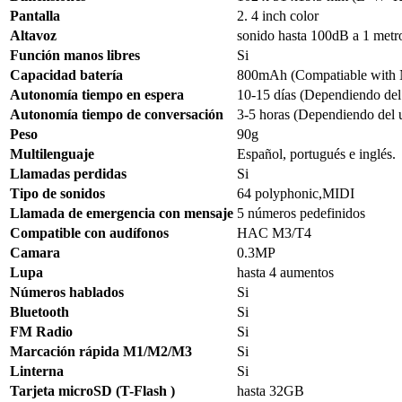
Pantalla
2. 4 inch color
Altavoz
sonido hasta 100dB a 1 metr
Función manos libres
Si
Capacidad batería
800mAh (Compatiable with 
Autonomía tiempo en espera
10-15 días (Dependiendo del
Autonomía tiempo de conversación
3-5 horas (Dependiendo del 
Peso
90g
Multilenguaje
Español, portugués e inglés.
Llamadas perdidas
Si
Tipo de sonidos
64 polyphonic,MIDI
Llamada de emergencia con mensaje
5 números pedefinidos
Compatible con audífonos
HAC M3/T4
Camara
0.3MP
Lupa
hasta 4 aumentos
Números hablados
Si
Bluetooth
Si
FM Radio
Si
Marcación rápida M1/M2/M3
Si
Linterna
Si
Tarjeta microSD (T-Flash )
hasta 32GB