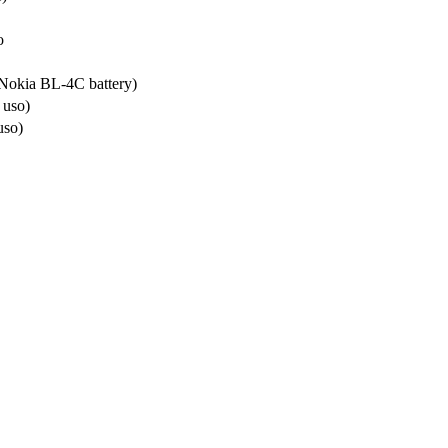
o
Nokia BL-4C battery)
 uso)
uso)