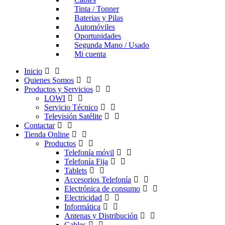
Tinta / Tonner
Baterias y Pilas
Automóviles
Oportunidades
Segunda Mano / Usado
Mi cuenta
Inicio
Quienes Somos
Productos y Servicios
LOWI
Servicio Técnico
Televisión Satélite
Contactar
Tienda Online
Productos
Telefonía móvil
Telefonía Fija
Tablets
Accesorios Telefonía
Electrónica de consumo
Electricidad
Informática
Antenas y Distribución
Cables