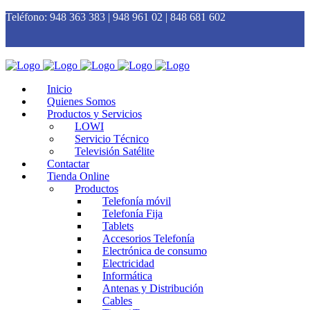
Teléfono:
948 363 383 | 948 961 02 | 848 681 602
Inicio
Quienes Somos
Productos y Servicios
LOWI
Servicio Técnico
Televisión Satélite
Contactar
Tienda Online
Productos
Telefonía móvil
Telefonía Fija
Tablets
Accesorios Telefonía
Electrónica de consumo
Electricidad
Informática
Antenas y Distribución
Cables