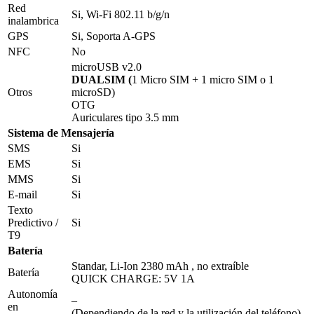
Red
Si, Wi-Fi 802.11 b/g/n
inalambrica
GPS
Si, Soporta A-GPS
NFC
No
microUSB v2.0
DUALSIM (
1 Micro SIM + 1 micro SIM o 1
Otros
microSD)
OTG
Auriculares tipo 3.5 mm
Sistema de Mensajería
SMS
Si
EMS
Si
MMS
Si
E-mail
Si
Texto
Predictivo /
Si
T9
Batería
Standar, Li-Ion 2380 mAh , no extraíble
Batería
QUICK CHARGE: 5V 1A
Autonomía
–
en
(Dependiendo de la red y la utilización del teléfono)