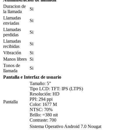
Duracion de
Si
la llamada
Llamadas
Si
enviadas
Llamadas
Si
perdidas
Llamadas
Si
recibidas
Vibración
Si
Manos libres
Si
Tonos de
Si
llamada
Pantalla e Interfaz de usuario
Tamaño: 5”
Tipo LCD: TFT: IPS (LTPS)
Resolución: HD
PPI: 294 ppi
Pantalla
Color: 1677 M
NTSC: 70%
Brillo: =380 nit
Contraste: 700
Sistema Operativo Android 7.0 Nougat