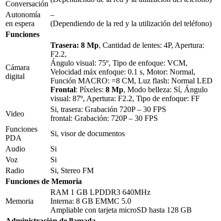
Conversación
Autonomía
–
en espera
(Dependiendo de la red y la utilización del teléfono)
Funciones
Trasera: 8 Mp
, Cantidad de lentes: 4P, Apertura:
F2.2,
Ángulo visual: 75º, Tipo de enfoque: VCM,
Cámara
Velocidad máx enfoque: 0.1 s, Motor: Normal,
digital
Función MACRO: =8 CM, Luz flash: Normal LED
Frontal
: Píxeles:
8 Mp
, Modo belleza: Sí, Ángulo
visual: 87º, Apertura: F2.2, Tipo de enfoque: FF
Si, trasera: Grabación 720P – 30 FPS
Video
frontal: Grabación: 720P – 30 FPS
Funciones
Si, visor de documentos
PDA
Audio
Si
Voz
Si
Radio
Si, Stereo FM
Funciones de Memoria
RAM 1 GB LPDDR3 640MHz
Memoria
Interna: 8 GB EMMC 5.0
Ampliable con tarjeta microSD hasta 128 GB
Administración de llamada