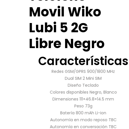
Movil Wiko
Lubi 5 2G
Libre Negro
Características
Redes GSM/GPRS 900/1800 MHz
Dual SIM 2 Mini SIM
Diseño Teclado
Colores disponibles Negro, Blanco
Dimensiones 111×46.8×14.5 mm
Peso 73g
Batería 800 mAh Li-ion
Autonomía en modo reposo TBC
Autonomía en conversación TBC