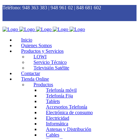
Teléfono:
948 363 383 | 948 961 02 | 848 681 602
Inicio
Quienes Somos
Productos y Servicios
LOWI
Servicio Técnico
Televisión Satélite
Contactar
Tienda Online
Productos
Telefonía móvil
Telefonía Fija
Tablets
Accesorios Telefonía
Electrónica de consumo
Electricidad
Informática
Antenas y Distribución
Cables