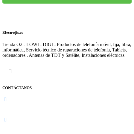
Electrojis.es
Tienda O2 - LOWI - DIGI - Productos de telefonía móvil, fija, fibra,
informática, Servicio técnico de raparaciones de telefonía, Tablets,
ordenadores.. Antenas de TDT y Satélite, Instalaciones eléctricas.
CONTÁCTANOS
Navarra
948 363 383 | 948 961 025 |