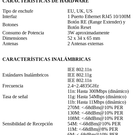
CARACTERÍSTICAS DE HARDWARE
Tipo de enchufe
EU, UK, US
Interfaz
1 Puerto Ethernet RJ45 10/100M
Botón RE (Range Extender) y
Botones
Botón Reset
Consumo de Potencia
3W aproximadamente
Dimensiones
52 x 34 x 65 mm
Antenas
2 Antenas externas
CARACTERÍSTICAS INALÁMBRICAS
IEE 802.11n
Estándares Inalámbricos
IEE 802.11g
IEE 802.11n
Frecuencia
2.4~2.4835GHz
11n: Hasta 300Mbps (dinámico)
Tasa de señal
11g: Hasta 54Mbps (dinámico)
11b: Hasta 11Mbps (dinámico)
270M: <-68dBm@10% PER
130M: <-68dBm@10% PER
108M: <-68dBm@10% PER
Sensibilidad de Recepción
54M: <-68dBm@10% PER
11M: <-68dBm@8% PER
6M: <-68dBm@10% PER