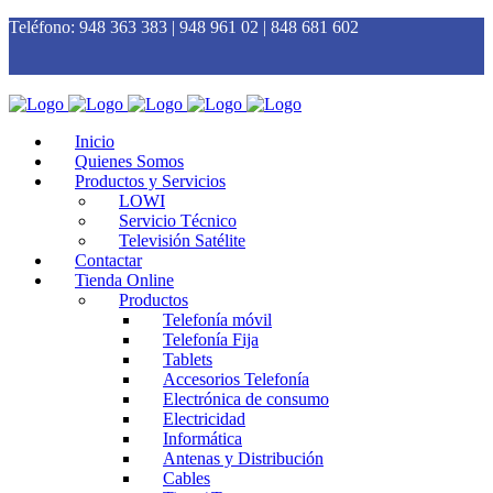
Teléfono:
948 363 383 | 948 961 02 | 848 681 602
Inicio
Quienes Somos
Productos y Servicios
LOWI
Servicio Técnico
Televisión Satélite
Contactar
Tienda Online
Productos
Telefonía móvil
Telefonía Fija
Tablets
Accesorios Telefonía
Electrónica de consumo
Electricidad
Informática
Antenas y Distribución
Cables