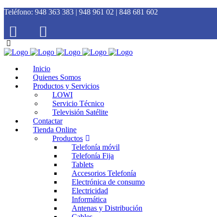
Teléfono:
948 363 383 | 948 961 02 | 848 681 602
Inicio
Quienes Somos
Productos y Servicios
LOWI
Servicio Técnico
Televisión Satélite
Contactar
Tienda Online
Productos
Telefonía móvil
Telefonía Fija
Tablets
Accesorios Telefonía
Electrónica de consumo
Electricidad
Informática
Antenas y Distribución
Cables