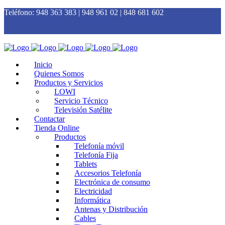
Teléfono:
948 363 383 | 948 961 02 | 848 681 602
Inicio
Quienes Somos
Productos y Servicios
LOWI
Servicio Técnico
Televisión Satélite
Contactar
Tienda Online
Productos
Telefonía móvil
Telefonía Fija
Tablets
Accesorios Telefonía
Electrónica de consumo
Electricidad
Informática
Antenas y Distribución
Cables