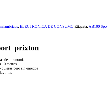
Inalámbricos
,
ELECTRONICA DE CONSUMO
Etiqueta:
AB100 Spo
port prixton
ras de autonomía
a 10 metros
o quieras pero sin enredos
favorita.