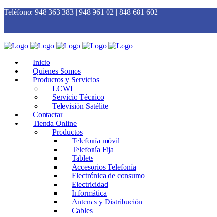
Teléfono:
948 363 383 | 948 961 02 | 848 681 602
Inicio
Quienes Somos
Productos y Servicios
LOWI
Servicio Técnico
Televisión Satélite
Contactar
Tienda Online
Productos
Telefonía móvil
Telefonía Fija
Tablets
Accesorios Telefonía
Electrónica de consumo
Electricidad
Informática
Antenas y Distribución
Cables