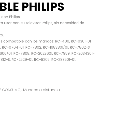
LE PHILIPS
con Philips.
usar con su televisor Philips, sin necesidad de
.
to.
s compatible con los mandos: RC-400, RC-0301-01,
, RC-0764-01, RC-7802, RC-1683801/01, RC-7802-S,
606/01, RC-7808, RC-2023601, RC-7959, RC-2034301-
812-S, RC-2529-01, RC-8205, RC-283501-01.
DE CONSUMO
,
Mandos a distancia