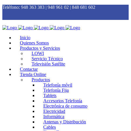
Teléfono:
948 363 383 | 948 961 02 | 848 681 602
Inicio
Quienes Somos
Productos y Servicios
LOWI
Servicio Técnico
Televisión Satélite
Contactar
Tienda Online
Productos
Telefonía móvil
Telefonía Fija
Tablets
Accesorios Telefonía
Electrónica de consumo
Electricidad
Informática
Antenas y Distribución
Cables