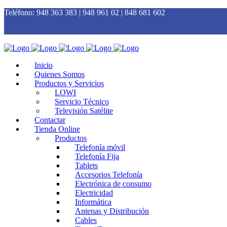
Teléfono:
948 363 383 | 948 961 02 | 848 681 602
Inicio
Quienes Somos
Productos y Servicios
LOWI
Servicio Técnico
Televisión Satélite
Contactar
Tienda Online
Productos
Telefonía móvil
Telefonía Fija
Tablets
Accesorios Telefonía
Electrónica de consumo
Electricidad
Informática
Antenas y Distribución
Cables