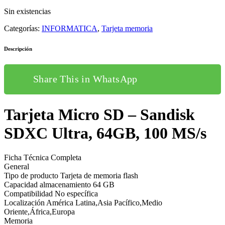
original
actual
Sin existencias
era:
es:
14,00€.
13,00€.
Categorías:
INFORMATICA
,
Tarjeta memoria
Descripción
Share This in WhatsApp
Tarjeta Micro SD – Sandisk
SDXC Ultra, 64GB, 100 MS/s
Ficha Técnica Completa
General
Tipo de producto Tarjeta de memoria flash
Capacidad almacenamiento 64 GB
Compatibilidad No específica
Localización América Latina,Asia Pacífico,Medio
Oriente,África,Europa
Memoria