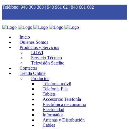
Teléfono:
948 363 383 | 948 961 02 | 848 681 602
Inicio
Quienes Somos
Productos y Servicios
LOWI
Servicio Técnico
Televisión Satélite
Contactar
Tienda Online
Productos
Telefonía móvil
Telefonía Fija
Tablets
Accesorios Telefonía
Electrónica de consumo
Electricidad
Informática
Antenas y Distribución
Cables