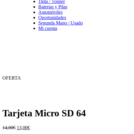
Tinta / Tonner
Baterias y Pilas
Automóviles
Oportunidades
Segunda Mano / Usado
Mi cuenta
OFERTA
Tarjeta Micro SD 64
El
El
14,00
€
13,00
€
precio
precio