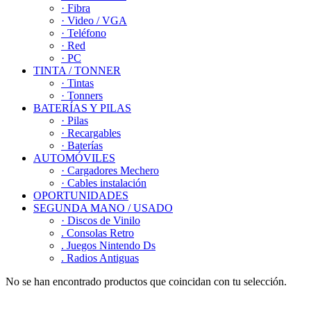
· Fibra
· Video / VGA
· Teléfono
· Red
· PC
TINTA / TONNER
· Tintas
· Tonners
BATERÍAS Y PILAS
· Pilas
· Recargables
· Baterías
AUTOMÓVILES
· Cargadores Mechero
· Cables instalación
OPORTUNIDADES
SEGUNDA MANO / USADO
· Discos de Vinilo
. Consolas Retro
. Juegos Nintendo Ds
. Radios Antiguas
No se han encontrado productos que coincidan con tu selección.