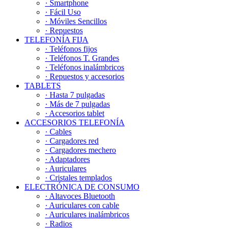
· Smartphone
· Fácil Uso
· Móviles Sencillos
· Repuestos
TELEFONÍA FIJA
· Teléfonos fijos
· Teléfonos T. Grandes
· Teléfonos inalámbricos
· Repuestos y accesorios
TABLETS
· Hasta 7 pulgadas
· Más de 7 pulgadas
· Accesorios tablet
ACCESORIOS TELEFONÍA
· Cables
· Cargadores red
· Cargadores mechero
· Adaptadores
· Auriculares
· Cristales templados
ELECTRÓNICA DE CONSUMO
· Altavoces Bluetooth
· Auriculares con cable
· Auriculares inalámbricos
· Radios