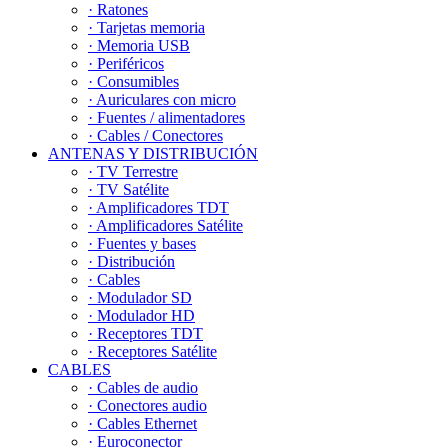
· Ratones
· Tarjetas memoria
· Memoria USB
· Periféricos
· Consumibles
· Auriculares con micro
· Fuentes / alimentadores
· Cables / Conectores
ANTENAS Y DISTRIBUCIÓN
· TV Terrestre
· TV Satélite
· Amplificadores TDT
· Amplificadores Satélite
· Fuentes y bases
· Distribución
· Cables
· Modulador SD
· Modulador HD
· Receptores TDT
· Receptores Satélite
CABLES
· Cables de audio
· Conectores audio
· Cables Ethernet
· Euroconector