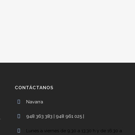
CONTÁCTANOS
Navarra
948 363 383 | 948 961 025 |
,
Lunes a viernes de 9,30 a 13:30 h y de 16:30 a