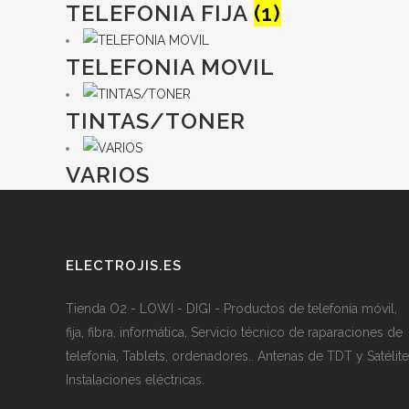
TELEFONIA FIJA
(1)
TELEFONIA MOVIL
TINTAS/TONER
VARIOS
ELECTROJIS.ES
Tienda O2 - LOWI - DIGI - Productos de telefonía móvil,
fija, fibra, informática, Servicio técnico de raparaciones de
telefonía, Tablets, ordenadores.. Antenas de TDT y Satélite
Instalaciones eléctricas.