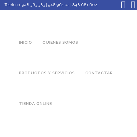
Teléfono:
948 363 383 | 948 961 02 | 848 681 602
INICIO
QUIENES SOMOS
PRODUCTOS Y SERVICIOS
CONTACTAR
TIENDA ONLINE