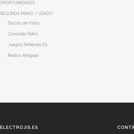
OPORTUNIDADES
SEGUNDA MANO / USADO
· Discos de Vinilo
. Consolas Retro
. Juegos Nintendo Ds
. Radios Antiguas
ELECTROJIS.ES
CONT